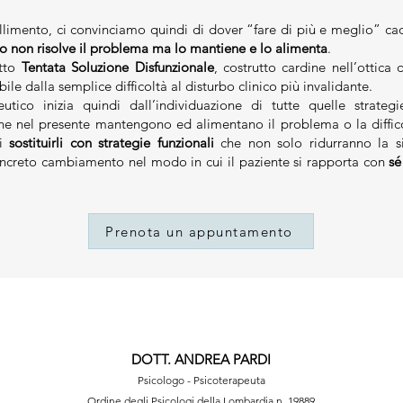
fallimento, ci convinciamo quindi di dover “fare di più e meglio” c
lo non risolve il problema ma lo mantiene e lo alimenta
.
etto
Tentata Soluzione Disfunzionale
, costrutto cardine nell’ottica
bile dalla semplice difficoltà al disturbo clinico più invalidante.
peutico inizia quindi dall’individuazione di tutte quelle strateg
che nel presente mantengono ed alimentano il problema o la diffic
di
sostituirli con strategie funzionali
che non solo ridurranno la 
ncreto cambiamento nel modo in cui il paziente si rapporta con
sé
Prenota un appuntamento
DOTT. ANDREA PARDI
Psicologo
- Psicoterapeuta
Ordine degli Psicologi della Lombardia n. 19889