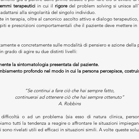
gemmi terapeutici
in cui il
rigore
del problem solving si unisce al
 adattarsi alla singolarità del singolo individuo.
ate in terapia, oltre al canonico ascolto attivo e dialogo terapeutico
iti e prescrizioni comportamentali che il paziente deve mettere in 
tamente e concretamente sulle modalità di pensiero e azione della p
n grado di agire su due distinti livelli:
nte la sintomatologia presentata dal paziente.
iamento profondo nel modo in cui la persona percepisce, costruisc
“Se continui a fare ciò che hai sempre fatto,
continuerai ad ottenere ciò che hai sempre ottenuto”
A. Robbins
difficoltà o ad un problema (sia esso di natura clinica, person
biamo tutti la tendenza a reagire o affrontare le situazioni impie
 sono rivelati utili ed efficaci in situazioni simili. A volte queste sol