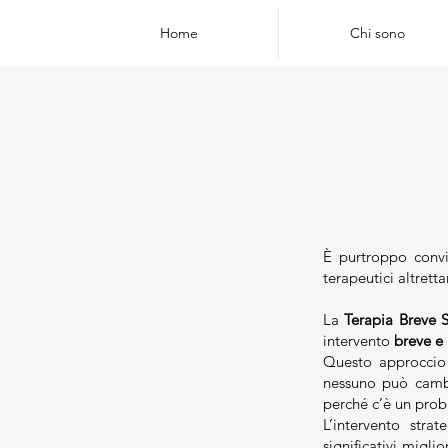
Home
Chi sono
È purtroppo convi
terapeutici altrett
La
Terapia Breve S
intervento
breve e
Questo approccio 
nessuno può cambi
perché c’è un prob
L’intervento strat
significativi migli