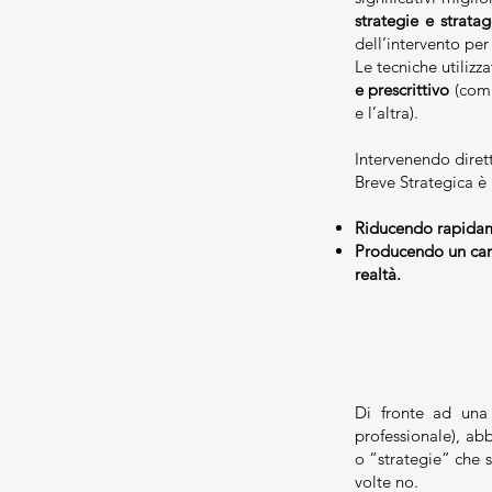
strategie e strata
dell’intervento per
Le tecniche utilizz
e prescrittivo
(comp
e l’altra).
Intervenendo diret
Breve Strategica è i
Riducendo rapidame
Producendo un camb
realtà.
Di fronte ad una 
professionale), ab
o “strategie” che si
volte no.