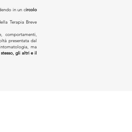
adendo in un c
ircolo
 della Terapia Breve
ie, comportamenti,
oltà presentata dal
sintomatologia, ma
 stesso, gli altri e il