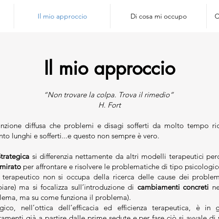
Il mio approccio
Di cosa mi occupo
C
Il mio approccio
“Non trovare la colpa. Trova il rimedio”
H. Fort
nzione diffusa che problemi e disagi sofferti da molto tempo ric
anto lunghi e sofferti...e questo non sempre è vero.
trategica
si differenzia nettamente da altri modelli terapeutici pe
 mirato
per affrontare e risolvere le problematiche di tipo psicologic
terapeutico non si occupa della ricerca delle cause dei problem
are) ma si focalizza sull’introduzione di
cambiamenti concreti
ne
lema, ma su come funziona il problema).
egico, nell’ottica dell’efficacia ed efficienza terapeutica, è i
oramenti già a partire dalle prime sedute e per fare ciò si avvale di