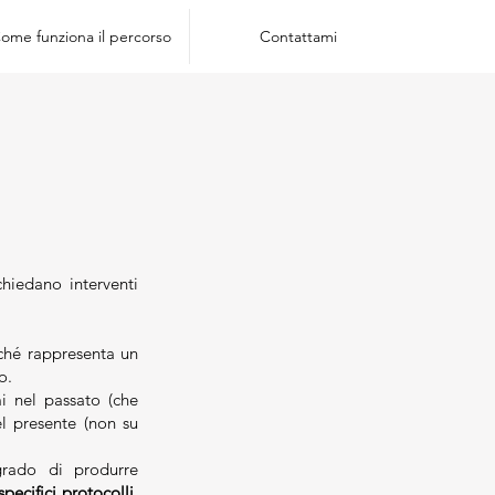
ome funziona il percorso
Contattami
hiedano interventi
rché rappresenta un
o.
i nel passato (che
l presente (non su
n grado di produrre
specifici protocolli,